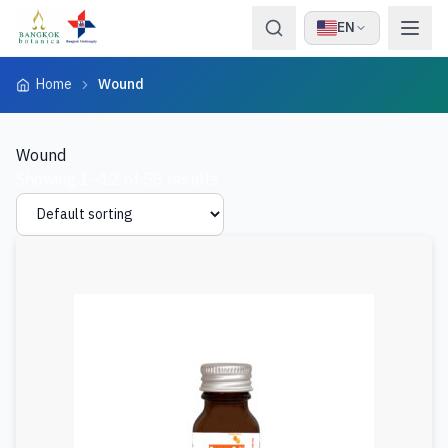
Skip to content
EN
Home
Wound
Wound
Showing 1–12 of 58 results