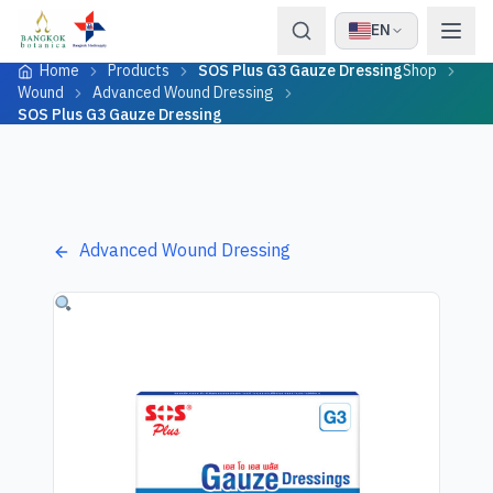
Skip to content
EN
Home
Products
SOS Plus G3 Gauze Dressing
Shop
Wound
Advanced Wound Dressing
SOS Plus G3 Gauze Dressing
Advanced Wound Dressing