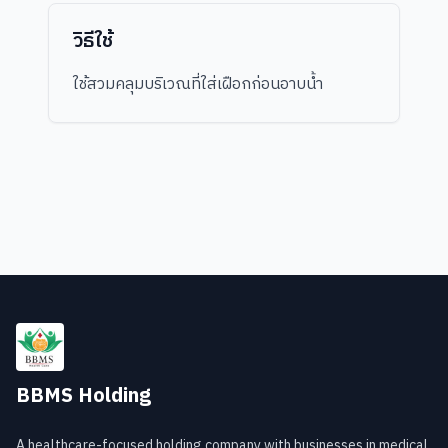
วิธีใช้
ใช้สวมคลุมบริเวณที่ใส่เฝือกก่อนอาบน้ำ
BBMS Holding
A healthcare-focused holding company with businesses in medical