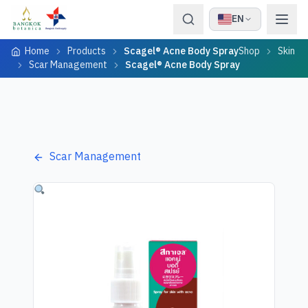
Skip to content
EN
Home
Products
Scagel® Acne Body Spray
Shop
Skin
Scar Management
Scagel® Acne Body Spray
Scar Management